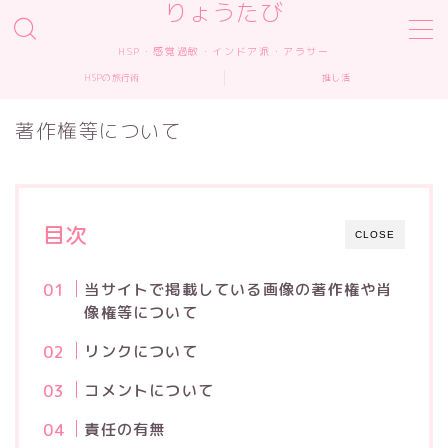
りょうたび
HSP・感覚過敏・インドア派・アラサー
MENU
HSPの旅行術
推し活
著作権等について
ホーム
プロフィール
目次
CLOSE
HSPの旅行術
当サイトで掲載している画像の著作権や肖
推し活
像権等について
リンクについて
仕事の依頼
コメントについて
お問い合わせ
責任の有無