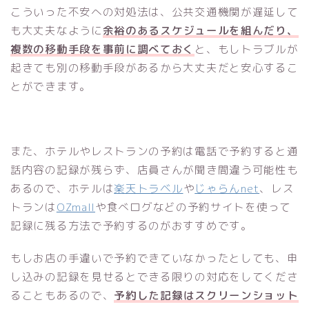
こういった不安への対処法は、公共交通機関が遅延して
も大丈夫なように
余裕のあるスケジュールを組んだり、
複数の移動手段を事前に調べておく
と、もしトラブルが
起きても別の移動手段があるから大丈夫だと安心するこ
とができます。
また、ホテルやレストランの予約は電話で予約すると通
話内容の記録が残らず、店員さんが聞き間違う可能性も
あるので、ホテルは
楽天トラベル
や
じゃらんnet
、レス
トランは
OZmall
や食べログなどの予約サイトを使って
記録に残る方法で予約するのがおすすめです。
もしお店の手違いで予約できていなかったとしても、申
し込みの記録を見せるとできる限りの対応をしてくださ
ることもあるので、
予約した記録はスクリーンショット