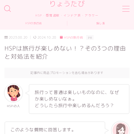
りょうたび
HSP・感覚過敏・インドア派・アラサー
MENU
HSPの旅行術
推し活
2023.08.20
2024.10.28
HSPの旅行術
PR
ホーム
HSPは旅行が楽しめない！？その3つの理由
と対処法を紹介
プロフィール
記事内に商品プロモーションを含む場合があります
HSPの旅行術
推し活
旅行って普通は楽しいものなのに、なぜ
か楽しめないなぁ。
どうしたら旅行中楽しめるんだろう？
HSPの人
仕事の依頼
お問い合わせ
このような質問に回答します。